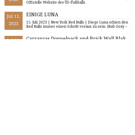
Offizielle Website des US-Fußballs
EINIGE LUNA
Jul 11,
15. Juli 2023 | New York Red Bulls | Diego Luna schien den
2023
Red Bulls immer einen Schritt voraus zu sein. (Rob Gray –
Carranzas Doppelpack und Brick Wall Blake
Jul 09,
führten Union zum Sieg im Ligapokal gegen
Nach einem Doppelpack von Julian Carranza und einem
2023
Club Tijuana
entscheidenden Elfmeter von Andre Blake besiegte
Philadelphia Union
Erste
1
2
3
4
5
6
Zuletzt
Schnelle Navigation
Heim
Über uns
Produkte
Nachricht
Blog
Kontaktiere uns