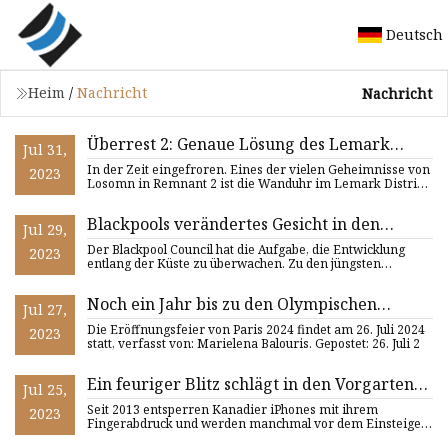
Deutsch
Heim
/
Nachricht
Nachricht
Überrest 2: Genaue Lösung des Lemark
Jul 31,
District-Uhrenrätsels
In der Zeit eingefroren. Eines der vielen Geheimnisse von
2023
Losomn in Remnant 2 ist die Wanduhr im Lemark District.
Die
Blackpools verändertes Gesicht in den
Jul 29,
neuesten großen Planungsprojekten für
Der Blackpool Council hat die Aufgabe, die Entwicklung
2023
eine Küstenstadt
entlang der Küste zu überwachen. Zu den jüngsten
Projekten gehöre
Noch ein Jahr bis zu den Olympischen
Jul 27,
Spielen: Was Sie von Paris 2024 erwarten
Die Eröffnungsfeier von Paris 2024 findet am 26. Juli 2024
2023
können
statt, verfasst von: Marielena Balouris. Gepostet: 26. Juli 2
Ein feuriger Blitz schlägt in den Vorgarten
Jul 25,
des SC-Hauses ein
Seit 2013 entsperren Kanadier iPhones mit ihrem
2023
Fingerabdruck und werden manchmal vor dem Einsteigen
in Flugzeuge einer