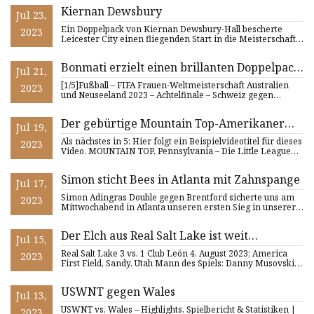
Kiernan Dewsbury
Jul 23,
Ein Doppelpack von Kiernan Dewsbury-Hall bescherte
2023
Leicester City einen fliegenden Start in die Meisterschaft,
als die
Bonmati erzielt einen brillanten Doppelpack
Jul 21,
und führt Spanien ins Viertelfinale
[1/5]Fußball – FIFA Frauen-Weltmeisterschaft Australien
2023
und Neuseeland 2023 – Achtelfinale – Schweiz gegen
Spanien – Ede
Der gebürtige Mountain Top-Amerikaner
Jul 19,
nimmt am Little League Home Run Derby
Als nächstes in 5: Hier folgt ein Beispielvideotitel für dieses
2023
East Regional teil
Video. MOUNTAIN TOP, Pennsylvania – Die Little League
Wo
Simon sticht Bees in Atlanta mit Zahnspange
Jul 17,
Simon Adingras Double gegen Brentford sicherte uns am
2023
Mittwochabend in Atlanta unseren ersten Sieg in unserer
Premier L
Der Elch aus Real Salt Lake ist weit
Jul 15,
verbreitet
Real Salt Lake 3 vs. 1 Club León 4. August 2023; America
2023
First Field, Sandy, Utah Mann des Spiels: Danny Musovski
erzi
USWNT gegen Wales
Jul 13,
USWNT vs. Wales – Highlights, Spielbericht & Statistiken |
2023